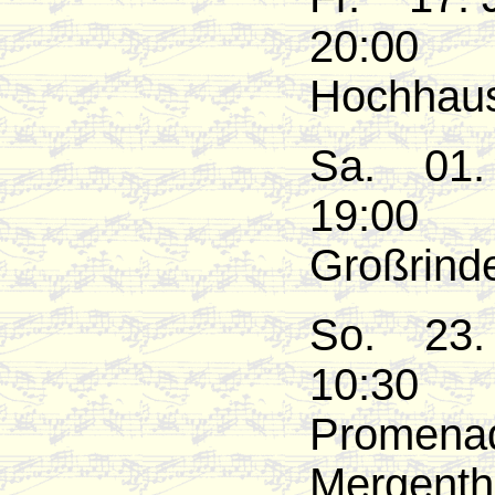
20:0
Hochhaus
Sa. 01
19:0
Großrinde
So. 23
10
Promenad
Mergenth